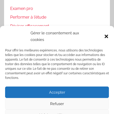
Examen pro
Performer à l'étude
Réviser efficacement
Gérer le consentement aux
Uncategorized
cookies
Pour offrir les meilleures expériences, nous utilisons des technologies
telles que les cookies pour stocker et/ou accéder aux informations des
Blogs que je te recommande
appareils. Le fait de consentir à ces technologies nous permettra de
traiter des données telles que le comportement de navigation ou les ID
uniques sur ce site. Le fait de ne pas consentir ou de retirer son
Recouvrement Facile : mon blog pour les
consentement peut avoir un effet négatif sur certaines caractéristiques et
investisseurs immobiliers
fonctions.
Survivre au droit : humour noir et rires garantis
Accepter
Potion de vie : pour booster ta mémoire et
apprendre plus facilement
Refuser