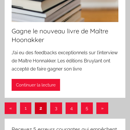
Gagne le nouveau livre de Maître
Hoonakker
J’ai eu des feedbacks exceptionnels sur l’interview
de Maître Honnakker. Les éditions Bruylant ont
accepté de faire gagner son livre
Continuer la lecture
Pagination
Publications
Articles
«
1
2
3
4
5
»
précédentes
suivants
des
publications
Recevez 5 erreurs courantes qui empêchent