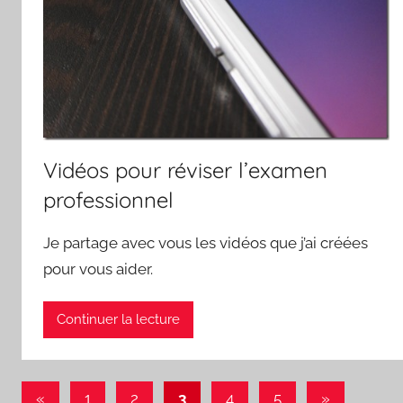
Vidéos pour réviser l’examen
professionnel
Je partage avec vous les vidéos que j’ai créées
pour vous aider.
Continuer la lecture
Pagination
Publications
Articles
«
1
2
3
4
5
»